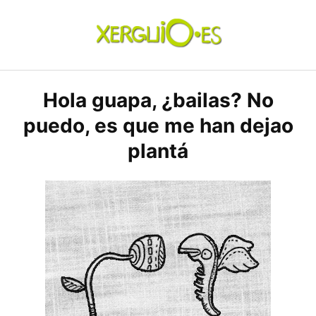
Skip
to
content
xerguio.ES | ilustración
Hola guapa, ¿bailas? No
puedo, es que me han dejao
plantá