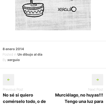
Posted
8 enero 2014
on
Posted in
Un dibujo al día
By
xerguio
Post
navigation
Previous Post
Next Post
No sé si quiero
Murciélago, no huyas!!!
comérselo todo, o de
Tengo una luz para