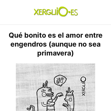
Skip
to
content
xerguio.ES | ilustración
Qué bonito es el amor entre
engendros (aunque no sea
primavera)