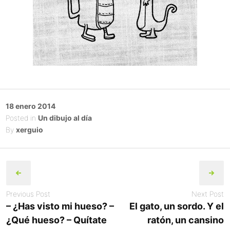
Posted
18 enero 2014
on
Posted in
Un dibujo al día
By
xerguio
Post
navigation
Previous Post
Next Post
– ¿Has visto mi hueso? –
El gato, un sordo. Y el
¿Qué hueso? – Quítate
ratón, un cansino