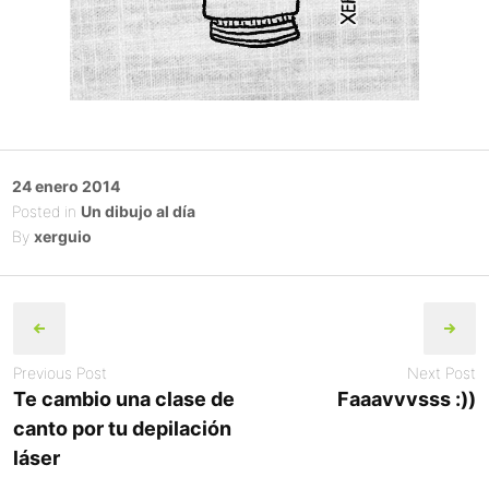
Posted
24 enero 2014
on
Posted in
Un dibujo al día
By
xerguio
Post
navigation
Previous Post
Next Post
Te cambio una clase de
Faaavvvsss :))
canto por tu depilación
láser