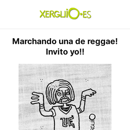
Skip
to
content
xerguio.ES | ilustración
Marchando una de reggae!
Invito yo!!