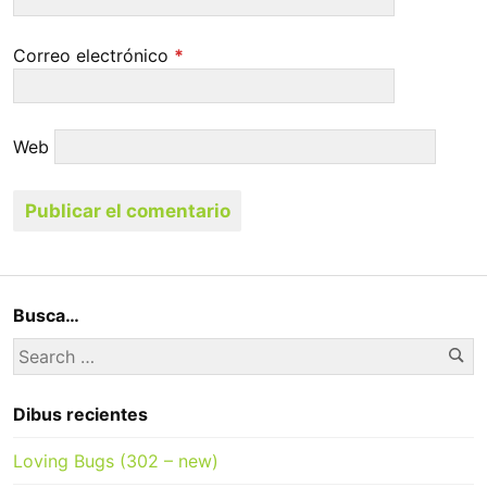
Correo electrónico
*
Web
Busca…
Se
Search
for:
Dibus recientes
Loving Bugs (302 – new)