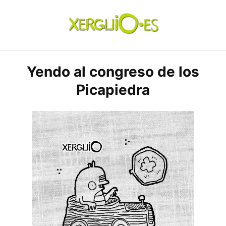
Skip
to
content
xerguio.ES | ilustración
Yendo al congreso de los
Picapiedra