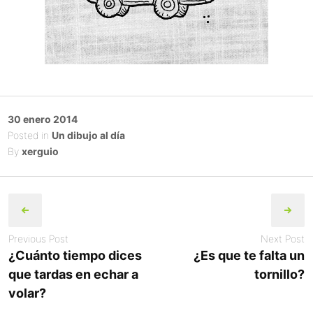
Posted
30 enero 2014
on
Posted in
Un dibujo al día
By
xerguio
Post
navigation
Previous Post
Next Post
¿Cuánto tiempo dices
¿Es que te falta un
que tardas en echar a
tornillo?
volar?