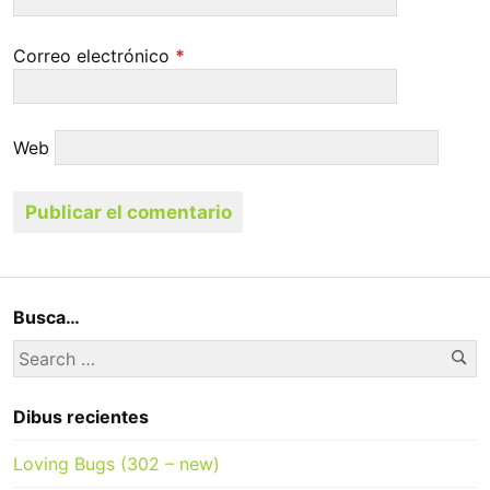
Correo electrónico
*
Web
Busca…
Se
Search
for:
Dibus recientes
Loving Bugs (302 – new)