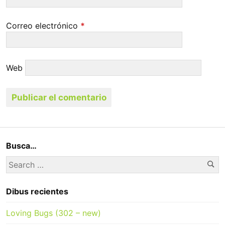
Correo electrónico
*
Web
Busca…
Se
Search
for:
Dibus recientes
Loving Bugs (302 – new)