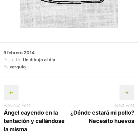
Posted
9 febrero 2014
on
Posted in
Un dibujo al día
By
xerguio
Post
navigation
Previous Post
Next Post
Ángel cayendo en la
¿Dónde estará mi pollo?
tentación y callándose
Necesito huevos
la misma