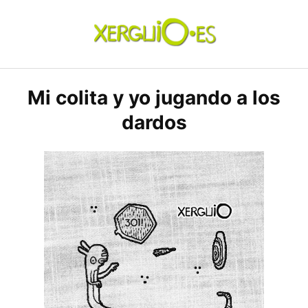
Skip
to
content
xerguio.ES | ilustración
Mi colita y yo jugando a los
dardos