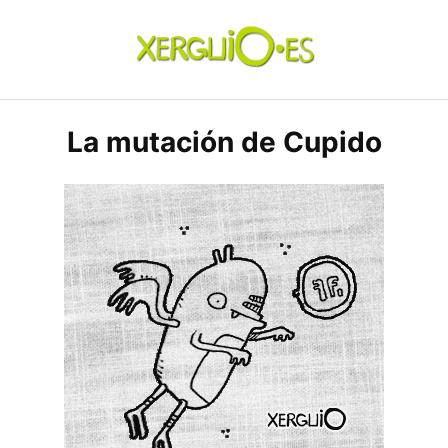
Skip
to
content
xerguio.ES | ilustración
La mutación de Cupido