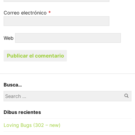
Correo electrónico
*
Web
Busca…
Se
Search
for:
Dibus recientes
Loving Bugs (302 – new)