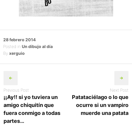
Posted
28 febrero 2014
on
Posted in
Un dibujo al día
By
xerguio
Post
navigation
Previous Post
Next Post
¡¡Ay!! si yo tuviera un
Patataciélago o lo que
amigo chiquitín que
ocurre si un vampiro
fuera conmigo a todas
muerde una patata
partes…