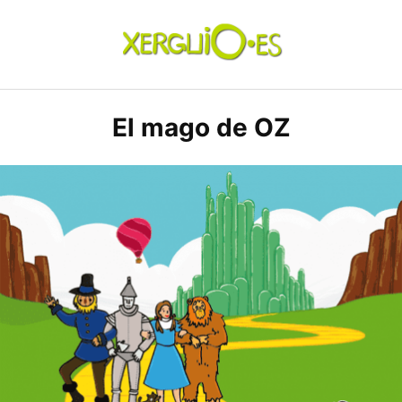
Skip
to
content
xerguio.ES | ilustración
El mago de OZ