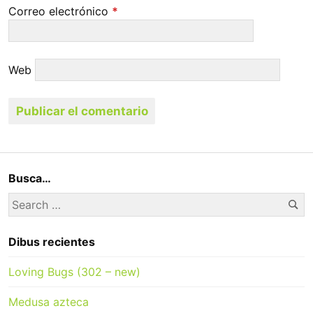
Correo electrónico
*
Web
Busca…
Se
Search
for:
Dibus recientes
Loving Bugs (302 – new)
Medusa azteca