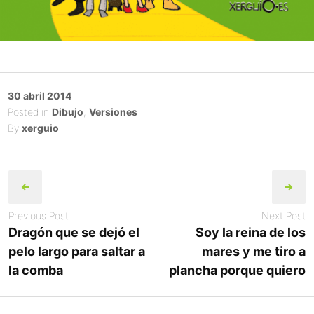
Posted
30 abril 2014
on
Posted in
Dibujo
,
Versiones
By
xerguio
Post
navigation
Previous Post
Next Post
Dragón que se dejó el
Soy la reina de los
pelo largo para saltar a
mares y me tiro a
la comba
plancha porque quiero