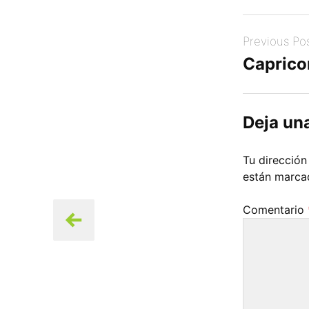
Post
Previous Po
navigation
Caprico
Deja un
Tu dirección
están marc
Comentario