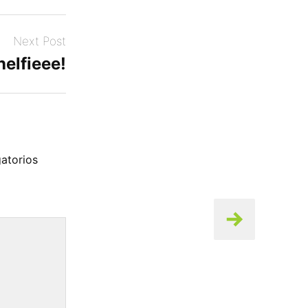
Next Post
elfieee!
atorios