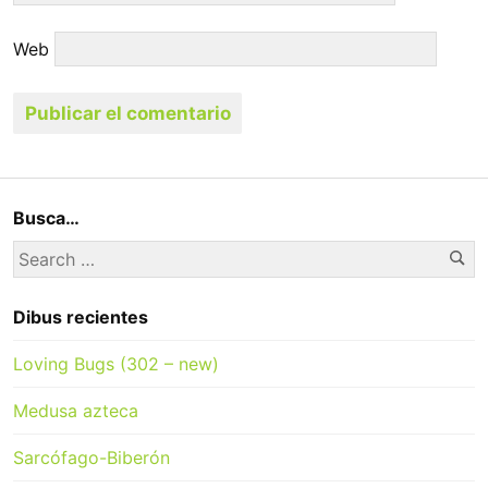
Web
Busca…
Se
Search
for:
Dibus recientes
Loving Bugs (302 – new)
Medusa azteca
Sarcófago-Biberón