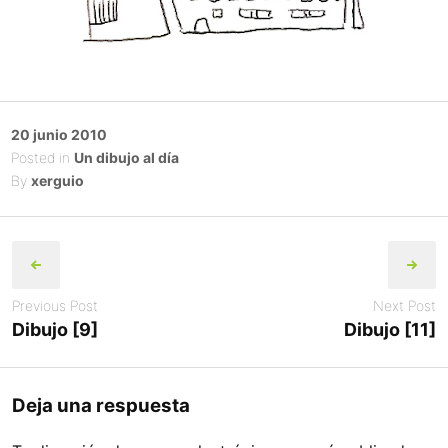
Posted
20 junio 2010
on
Posted in
Un dibujo al día
By
xerguio
Post
navigation
Previous Post
Next Post
Dibujo [9]
Dibujo [11]
Deja una respuesta