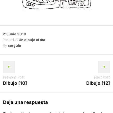
Posted
21 junio 2010
on
Posted in
Un dibujo al día
By
xerguio
Post
navigation
Previous Post
Next Post
Dibujo [10]
Dibujo [12]
Deja una respuesta