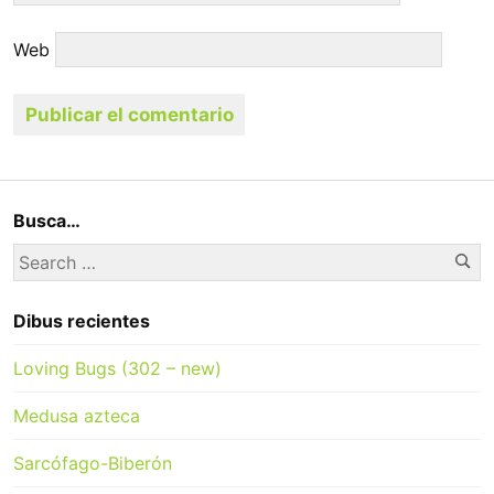
Web
Busca…
Se
Search
for:
Dibus recientes
Loving Bugs (302 – new)
Medusa azteca
Sarcófago-Biberón