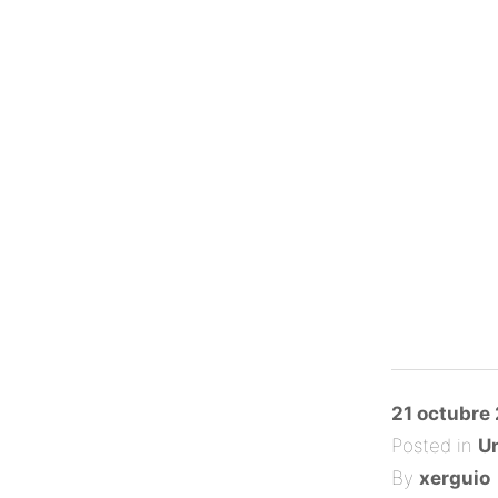
Posted
21 octubre
on
Posted in
Un
By
xerguio