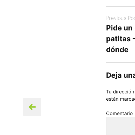
Post
Previous Po
navigation
Pide un
patitas 
dónde
Deja un
Tu dirección
están marc
Comentario