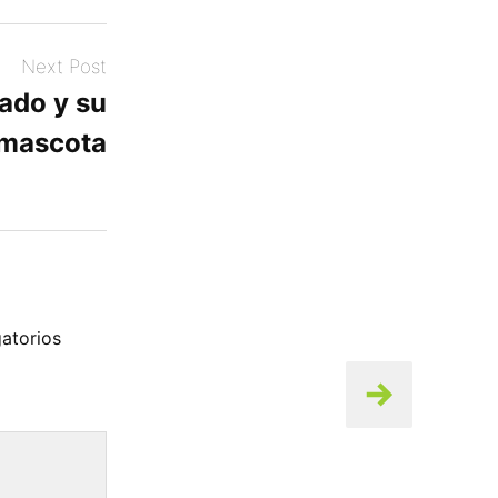
Next Post
lado y su
 mascota
atorios