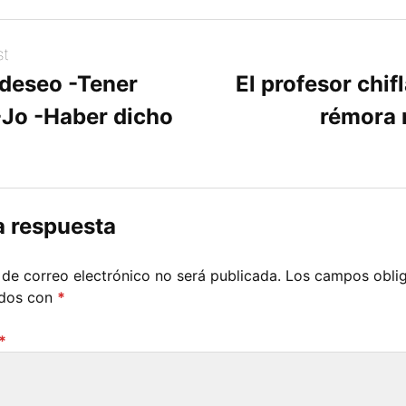
st
 deseo -Tener
El profesor chif
-Jo -Haber dicho
rémora
a respuesta
 de correo electrónico no será publicada.
Los campos oblig
ados con
*
*