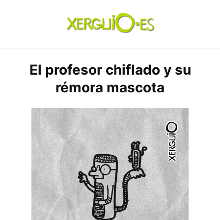
Skip
to
content
xerguio.ES | ilustración
El profesor chiflado y su
rémora mascota