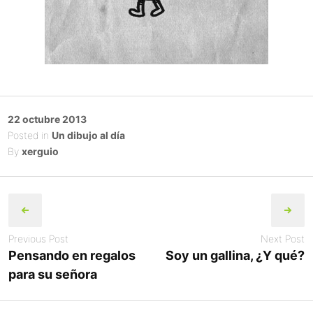
Posted
22 octubre 2013
on
Posted in
Un dibujo al día
By
xerguio
Post
navigation
Previous Post
Next Post
Pensando en regalos
Soy un gallina, ¿Y qué?
para su señora