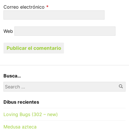
Correo electrónico
*
Web
Busca…
Se
Search
for:
Dibus recientes
Loving Bugs (302 – new)
Medusa azteca