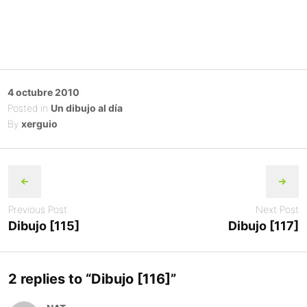
Posted
4 octubre 2010
on
Posted in
Un dibujo al día
By
xerguio
Post
navigation
Previous Post
Next Post
Dibujo [115]
Dibujo [117]
2 replies to “
Dibujo [116]
”