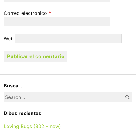
Correo electrónico
*
Web
Busca…
Se
Search
for:
Dibus recientes
Loving Bugs (302 – new)