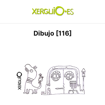
Skip
to
content
xerguio.ES | ilustración
Dibujo [116]