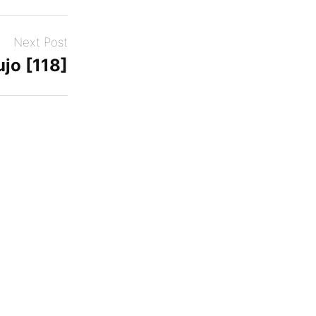
Next Post
ujo [118]