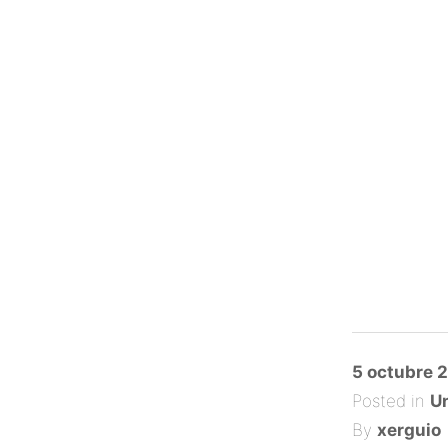
Posted
5 octubre 
on
Posted in
Un
By
xerguio