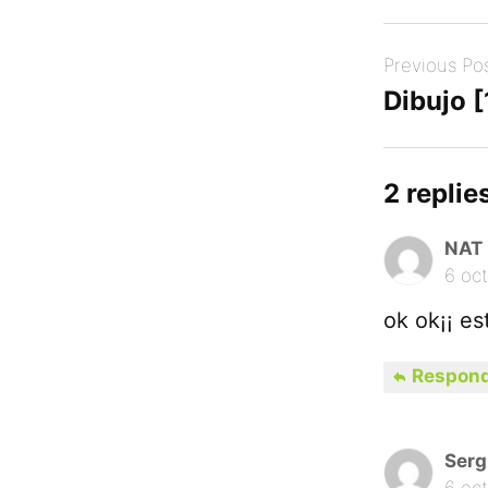
Post
Previous Po
navigation
Dibujo [
2 replies
NAT
6 oct
ok ok¡¡ es
Respond
Serg
6 oct