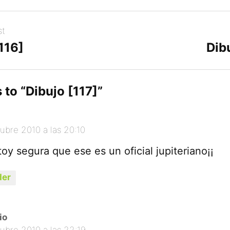
st
116]
Dib
 to “
Dibujo [117]
”
ubre 2010 a las 20:10
toy segura que ese es un oficial jupiteriano¡¡
er
io
ubre 2010 a las 22:19