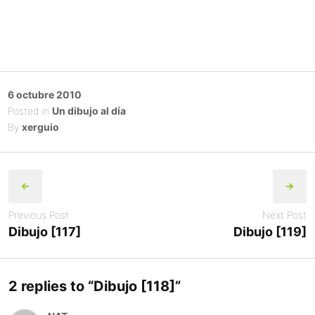
Posted
6 octubre 2010
on
Posted in
Un dibujo al día
By
xerguio
Post
navigation
Previous Post
Next Post
Dibujo [117]
Dibujo [119]
2 replies to “
Dibujo [118]
”