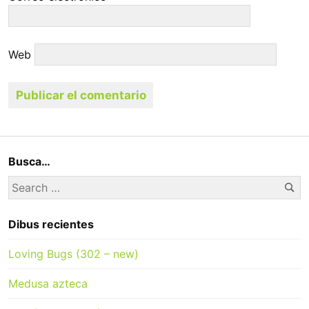
Web
Busca…
Se
Search
for:
Dibus recientes
Loving Bugs (302 – new)
Medusa azteca