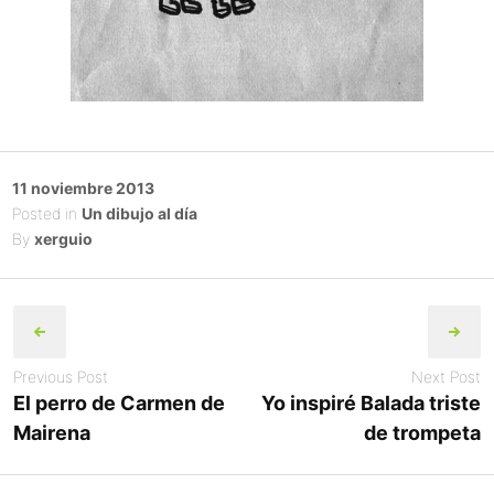
Posted
11 noviembre 2013
on
Posted in
Un dibujo al día
By
xerguio
Post
navigation
Previous Post
Next Post
El perro de Carmen de
Yo inspiré Balada triste
Mairena
de trompeta