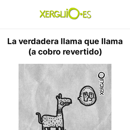
Skip
to
content
xerguio.ES | ilustración
La verdadera llama que llama
(a cobro revertido)