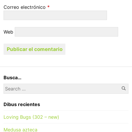
Correo electrónico
*
Web
Busca…
Se
Search
for:
Dibus recientes
Loving Bugs (302 – new)
Medusa azteca