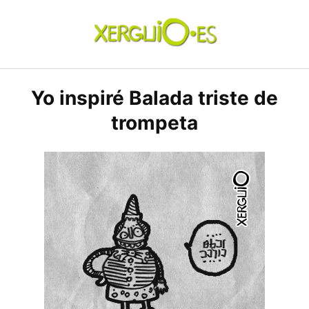
Skip
to
content
xerguio.ES | ilustración
Yo inspiré Balada triste de
trompeta