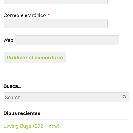
Correo electrónico
*
Web
Busca…
Se
Search
for:
Dibus recientes
Loving Bugs (302 – new)