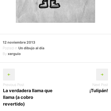
Posted
12 noviembre 2013
on
Posted in
Un dibujo al día
By
xerguio
Post
navigation
Previous Post
Next Post
La verdadera llama que
¡Tulipán!
llama (a cobro
revertido)