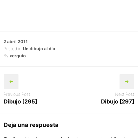
Posted
2 abril 2011
on
Posted in
Un dibujo al día
By
xerguio
Post
navigation
Previous Post
Next Post
Dibujo [295]
Dibujo [297]
Deja una respuesta