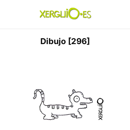
Skip
to
content
xerguio.ES | ilustración
Dibujo [296]