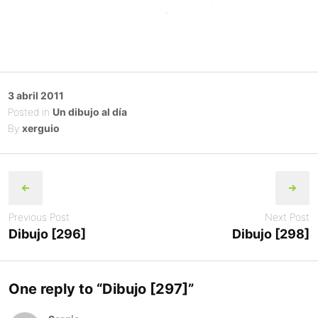
Posted
3 abril 2011
on
Posted in
Un dibujo al día
By
xerguio
Post
navigation
Previous Post
Next Post
Dibujo [296]
Dibujo [298]
One reply to “
Dibujo [297]
”