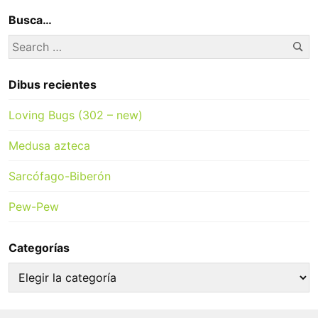
Busca…
Se
Search
for:
Dibus recientes
Loving Bugs (302 – new)
Medusa azteca
Sarcófago-Biberón
Pew-Pew
Categorías
Categorías