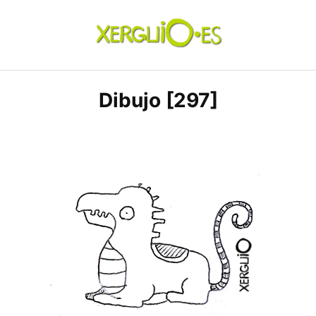
Skip
to
content
xerguio.ES | ilustración
Dibujo [297]