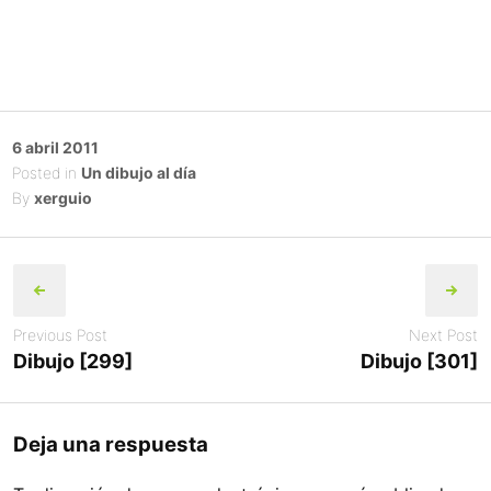
Posted
6 abril 2011
on
Posted in
Un dibujo al día
By
xerguio
Post
navigation
Previous Post
Next Post
Dibujo [299]
Dibujo [301]
Deja una respuesta