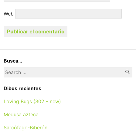
Web
Busca…
Se
Search
for:
Dibus recientes
Loving Bugs (302 – new)
Medusa azteca
Sarcófago-Biberón