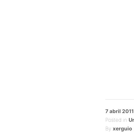
Posted
7 abril 2011
on
Posted in
Un
By
xerguio