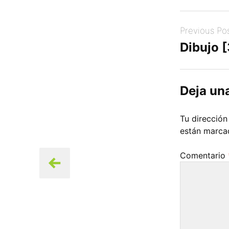
Post
Previous Po
navigation
Dibujo 
Deja un
Tu dirección
están marc
Comentario