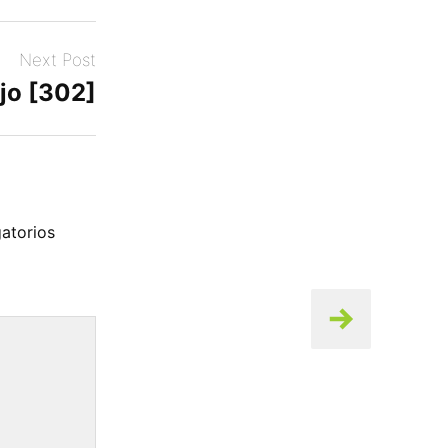
Next Post
jo [302]
atorios