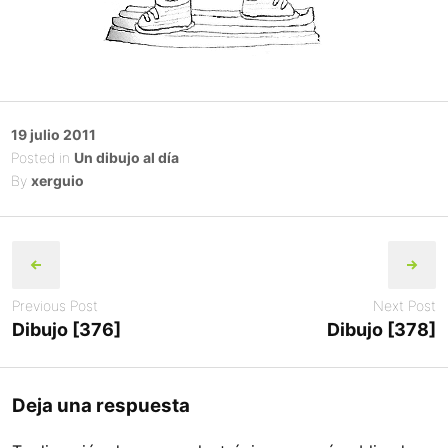
Posted
19 julio 2011
on
Posted in
Un dibujo al día
By
xerguio
Post
navigation
Previous Post
Next Post
Dibujo [376]
Dibujo [378]
Deja una respuesta