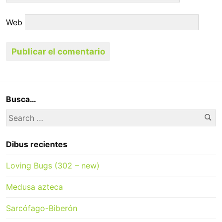
Web
Busca…
Se
Search
for:
Dibus recientes
Loving Bugs (302 – new)
Medusa azteca
Sarcófago-Biberón