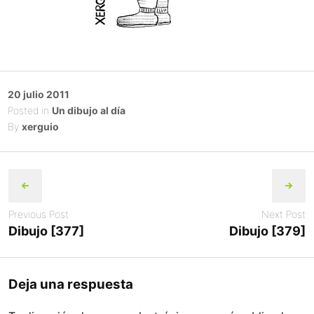
Posted
20 julio 2011
on
Posted in
Un dibujo al día
By
xerguio
Post
navigation
Previous Post
Next Post
Dibujo [377]
Dibujo [379]
Deja una respuesta