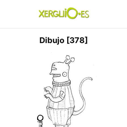
Skip
to
content
xerguio.ES | ilustración
Dibujo [378]