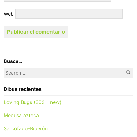
Web
Busca…
Se
Search
for:
Dibus recientes
Loving Bugs (302 – new)
Medusa azteca
Sarcófago-Biberón