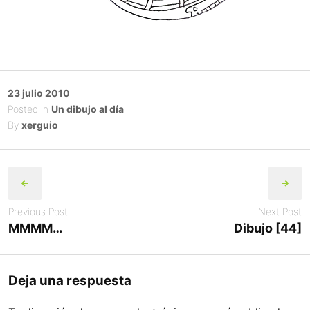
Posted
23 julio 2010
on
Posted in
Un dibujo al día
By
xerguio
Post
navigation
Previous Post
Next Post
MMMM…
Dibujo [44]
Deja una respuesta