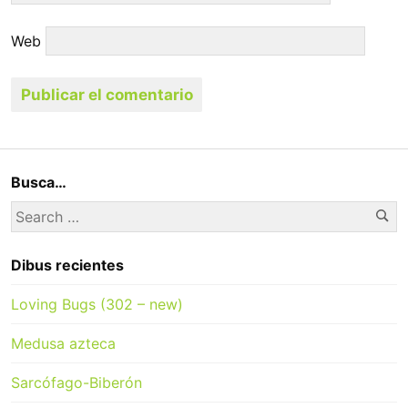
Web
Busca…
Se
Search
for:
Dibus recientes
Loving Bugs (302 – new)
Medusa azteca
Sarcófago-Biberón