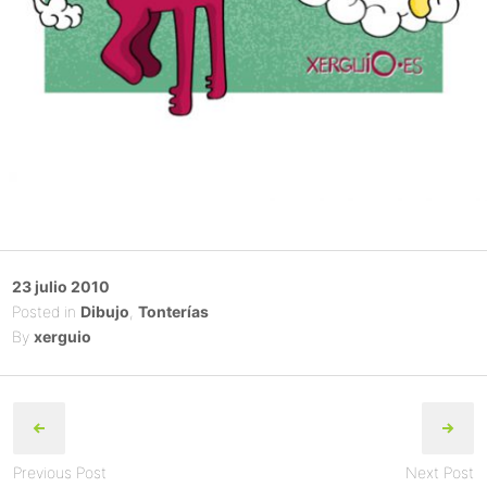
Posted
23 julio 2010
on
Posted in
Dibujo
,
Tonterías
By
xerguio
Post
navigation
Previous Post
Next Post