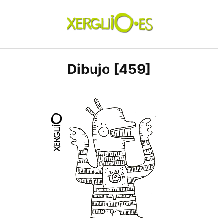
Skip
to
content
xerguio.ES | ilustración
Dibujo [459]