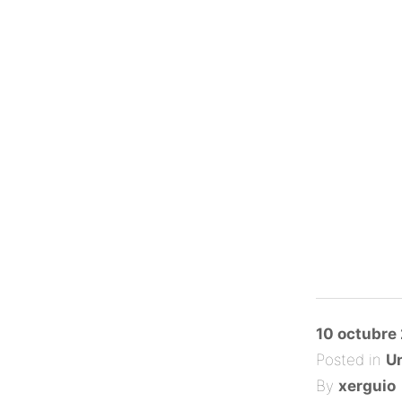
Posted
10 octubre
on
Posted in
Un
By
xerguio