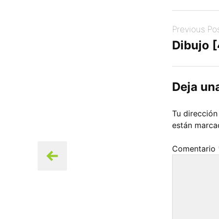
Post
Previous Po
navigation
Dibujo 
Deja un
Tu dirección
están marc
Comentario