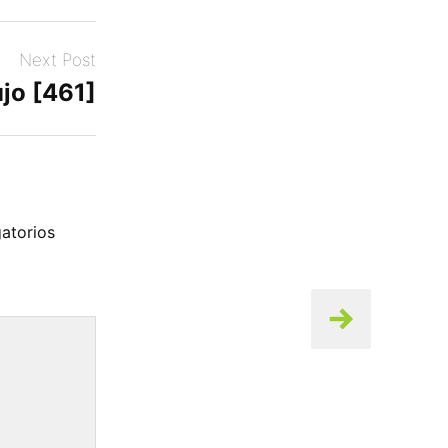
Next Post
jo [461]
atorios