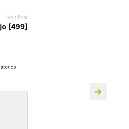
Next Post
jo [499]
atorios