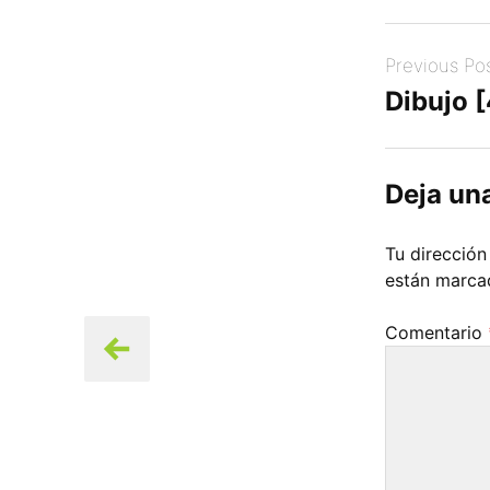
Post
Previous Po
navigation
Dibujo 
Deja un
Tu dirección
están marc
Comentario