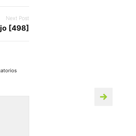
Next Post
jo [498]
atorios