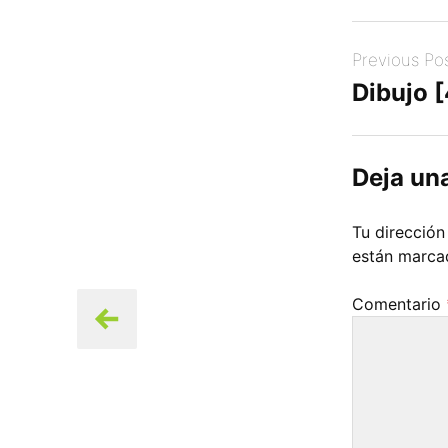
Post
Previous Po
navigation
Dibujo 
Deja un
Tu dirección
están marc
Comentario