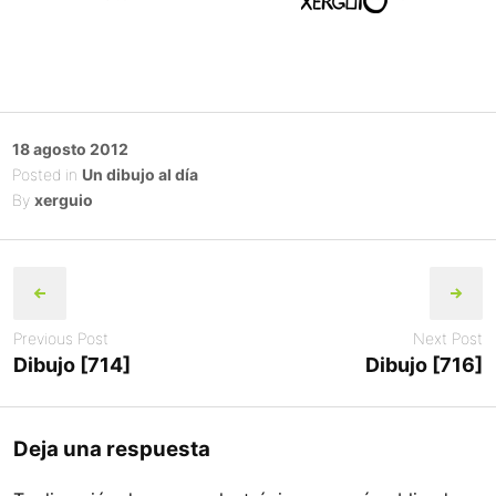
Posted
18 agosto 2012
on
Posted in
Un dibujo al día
By
xerguio
Post
navigation
Previous Post
Next Post
Dibujo [714]
Dibujo [716]
Deja una respuesta