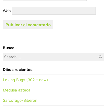
Web
Busca…
Se
Search
for:
Dibus recientes
Loving Bugs (302 – new)
Medusa azteca
Sarcófago-Biberón