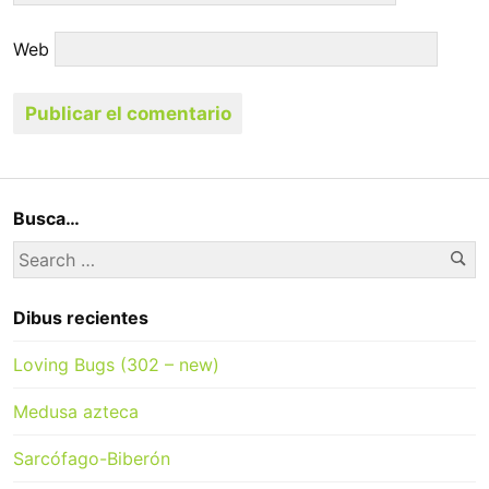
Web
Busca…
Se
Search
for:
Dibus recientes
Loving Bugs (302 – new)
Medusa azteca
Sarcófago-Biberón