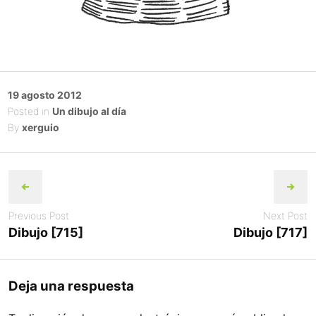
Posted
19 agosto 2012
on
Posted in
Un dibujo al día
By
xerguio
Post
navigation
Previous Post
Next Post
Dibujo [715]
Dibujo [717]
Deja una respuesta