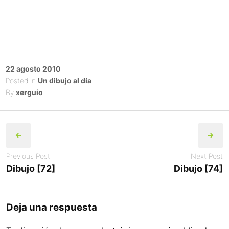
Posted
22 agosto 2010
on
Posted in
Un dibujo al día
By
xerguio
Post
navigation
Previous Post
Next Post
Dibujo [72]
Dibujo [74]
Deja una respuesta