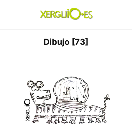
Skip
to
content
xerguio.ES | ilustración
Dibujo [73]