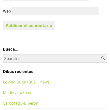
Web
Busca…
Se
Search
for:
Dibus recientes
Loving Bugs (302 – new)
Medusa azteca
Sarcófago-Biberón