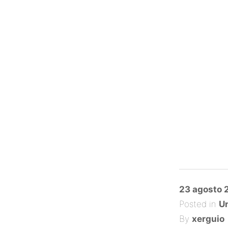
Posted
23 agosto 
on
Posted in
Un
By
xerguio