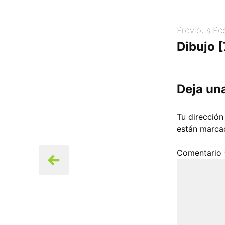
Post
Previous Po
navigation
Dibujo [
Deja un
Tu dirección
están marc
Comentario