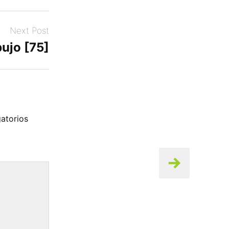
Next Post
bujo [75]
atorios