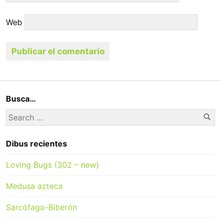
Web
Busca…
Se
Search
for:
Dibus recientes
Loving Bugs (302 – new)
Medusa azteca
Sarcófago-Biberón