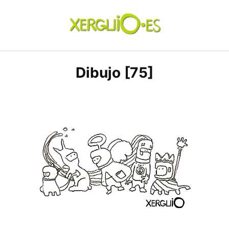
Skip
to
content
xerguio.ES | ilustración
Dibujo [75]