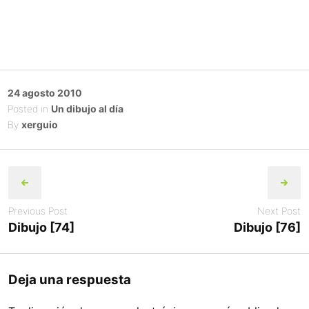
Posted
24 agosto 2010
on
Posted in
Un dibujo al día
By
xerguio
Post
navigation
Previous Post
Next Post
Dibujo [74]
Dibujo [76]
Deja una respuesta