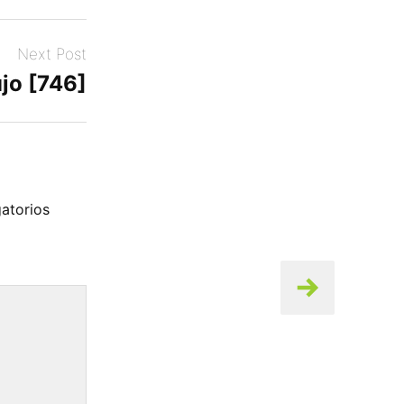
Next Post
jo [746]
atorios