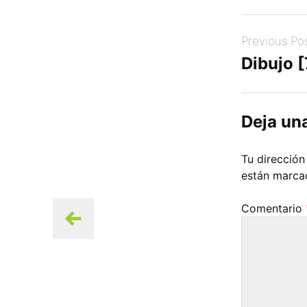
Post
Previous Po
navigation
Dibujo 
Deja un
Tu dirección
están marc
Comentario