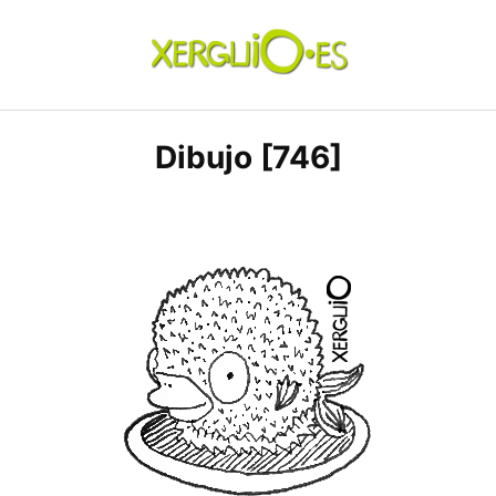
Skip
to
content
xerguio.ES | ilustración
Dibujo [746]