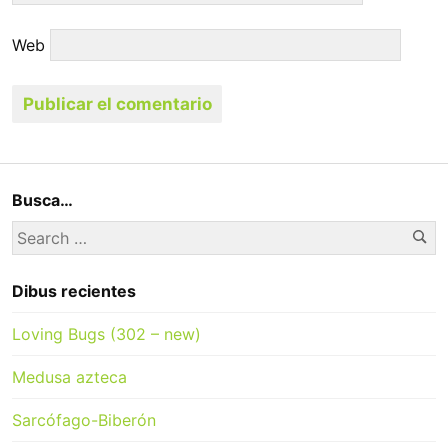
Web
Busca…
Se
Search
for:
Dibus recientes
Loving Bugs (302 – new)
Medusa azteca
Sarcófago-Biberón