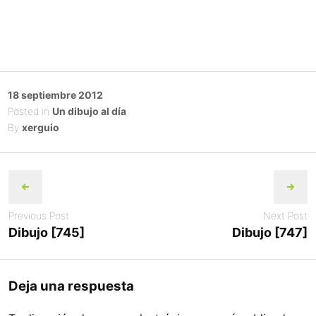
Posted
18 septiembre 2012
on
Posted in
Un dibujo al día
By
xerguio
Post
navigation
Previous Post
Next Post
Dibujo [745]
Dibujo [747]
Deja una respuesta