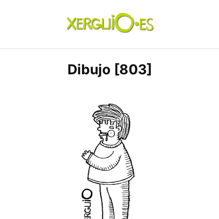
Skip
to
content
xerguio.ES | ilustración
Dibujo [803]