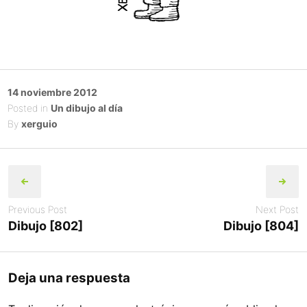
Posted
14 noviembre 2012
on
Posted in
Un dibujo al día
By
xerguio
Post
navigation
Previous Post
Next Post
Dibujo [802]
Dibujo [804]
Deja una respuesta