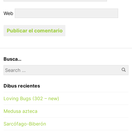
Web
Busca…
Se
Search
for:
Dibus recientes
Loving Bugs (302 – new)
Medusa azteca
Sarcófago-Biberón