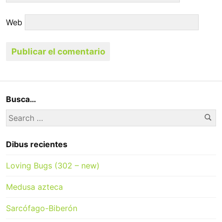
Web
Busca…
Se
Search
for:
Dibus recientes
Loving Bugs (302 – new)
Medusa azteca
Sarcófago-Biberón