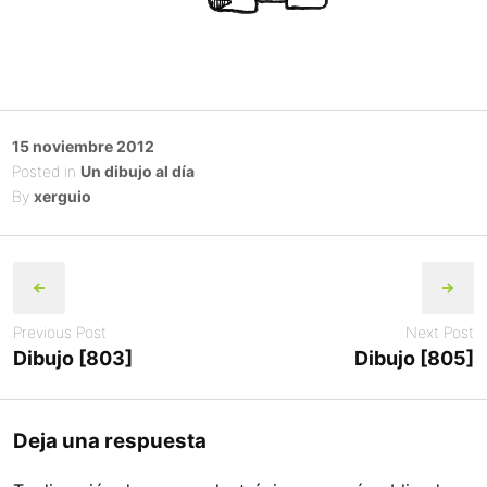
Posted
15 noviembre 2012
on
Posted in
Un dibujo al día
By
xerguio
Post
navigation
Previous Post
Next Post
Dibujo [803]
Dibujo [805]
Deja una respuesta