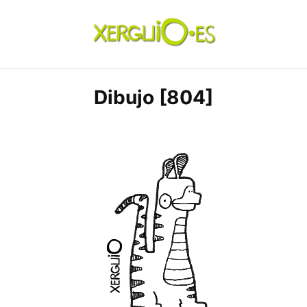
Skip
to
content
xerguio.ES | ilustración
Dibujo [804]