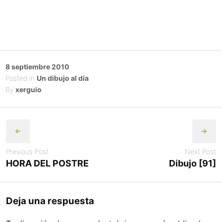
Posted
8 septiembre 2010
on
Posted in
Un dibujo al día
By
xerguio
Post
navigation
Previous Post
Next Post
HORA DEL POSTRE
Dibujo [91]
Deja una respuesta