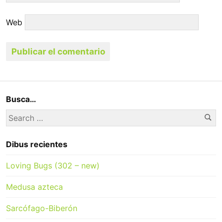
Web
Busca…
Se
Search
for:
Dibus recientes
Loving Bugs (302 – new)
Medusa azteca
Sarcófago-Biberón