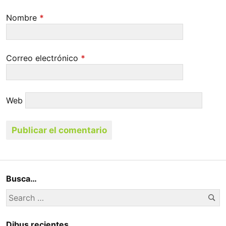
Nombre
*
Correo electrónico
*
Web
Busca…
Se
Search
for:
Dibus recientes