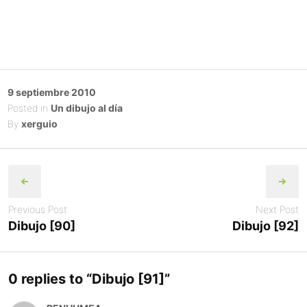
Posted
9 septiembre 2010
on
Posted in
Un dibujo al día
By
xerguio
Post
navigation
Previous Post
Next Post
Dibujo [90]
Dibujo [92]
0 replies to “
Dibujo [91]
”