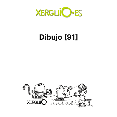
Skip
to
content
xerguio.ES | ilustración
Dibujo [91]