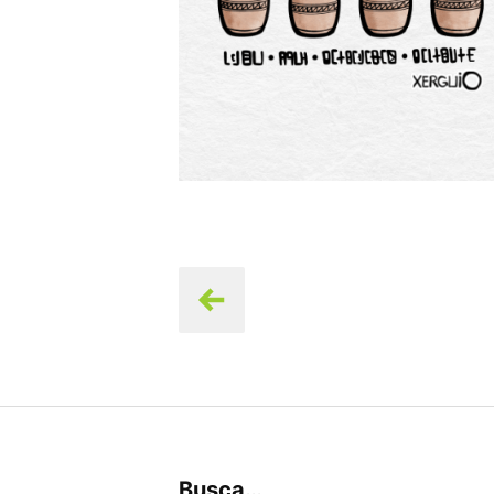
Navegación
de
entradas
Busca…