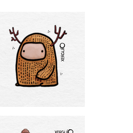
¿Y ahora?
zzZZZZZZZZ
Comunica conmigo