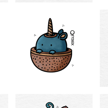
Hasta los huesos
Nueces
Gatetes (cosas que me gustan)
zzzzzz