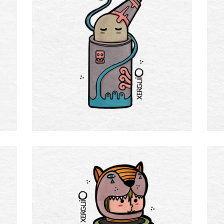
Canopus
¡Coin-Ka!